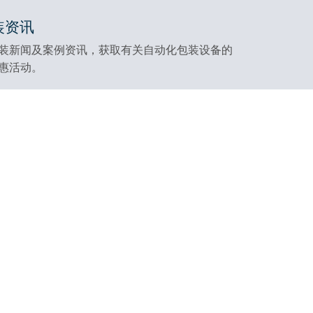
装资讯
装新闻及案例资讯，获取有关自动化包装设备的
惠活动。
关于我们
友情链接
关于阿尔法包装
APOLLO打包带
联系阿尔法
电商包装机