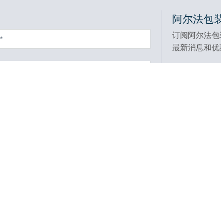
阿尔法包
订阅阿尔法包
最新消息和优
产品中心
帮助和资源
缠绕机
包装资讯
封箱机
目录下载