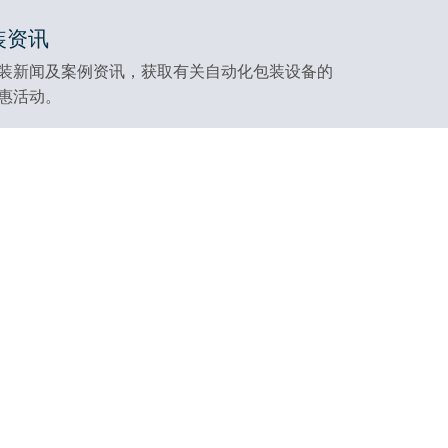
装资讯
装新闻及案例资讯，获取有关自动化包装设备的
惠活动。
关于我们
友情链接
关于阿尔法包装
APOLLO打包带
联系阿尔法
电商包装机