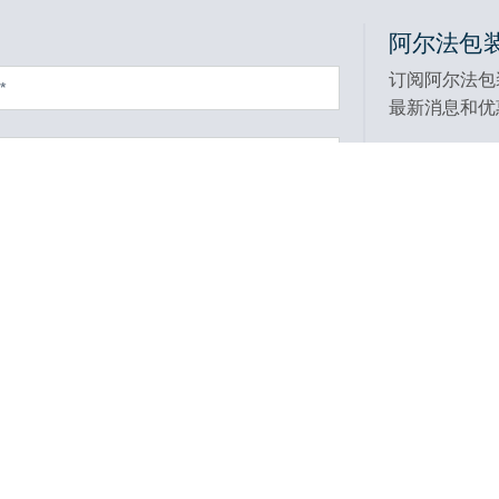
阿尔法包
订阅阿尔法包
最新消息和优
产品中心
帮助和资源
缠绕机
包装资讯
封箱机
目录下载