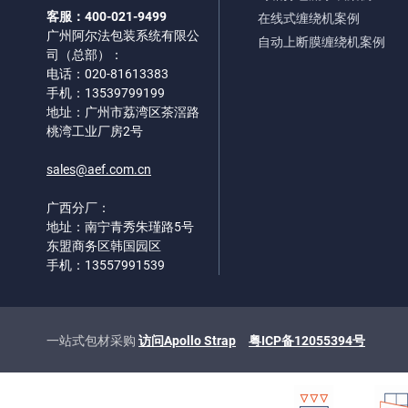
客服：400-021-9499
在线式缠绕机案例
广州阿尔法包装系统有限公
自动上断膜缠绕机案例
司（总部）：
电话：020-81613383
手机：13539799199
地址：广州市荔湾区茶滘路
桃湾工业厂房2号
sales@aef.com.cn
广西分厂：
地址：南宁青秀朱瑾路5号
东盟商务区韩国园区
手机：13557991539
一站式包材采购
访问Apollo Strap
粤ICP备12055394号