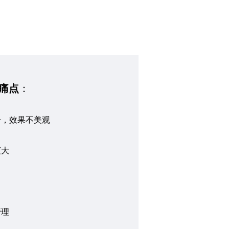
痛点
：
一，效果不美观
度大
管理