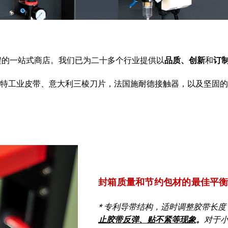
程的一站式商店。我们已为二十多个行业提供以
品质、创新
和
订
伯斯特工业皮带、意大利三棱刀片，法国施耐德接触器，以及坚固的CN
封箱质量和节约包材的最佳平
* 专利导带结构，适时调整胶带长度
止胶带反弹、贴不紧等现象
。
对于