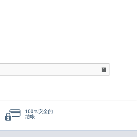
1
100％安全的
结帐