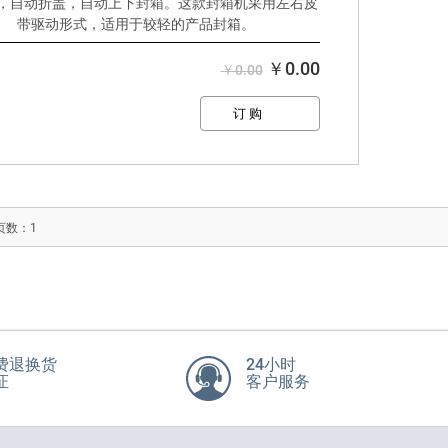
，自动折盖，自动上下封箱。这款封箱机采用左右皮
带驱动形式，适用于较轻的产品封箱。
好处：
>比手动封箱效果更好，速度更快
￥0.00
￥0.00
>自动折盖，上下同时封箱
>用机器更节省胶带成本
>易于调整纸箱规格
 页数：1
费退换货
24小时
证
客户服务