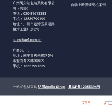
广州阿尔法包装系统有限公
自动上断膜缠绕机案例
司（总部）：
电话：020-81613383
手机：13539799199
地址：广州市荔湾区茶滘路
桃湾工业厂房2号
sales@aef.com.cn
广西分厂：
地址：南宁青秀朱瑾路5号
东盟商务区韩国园区
手机：13557991539
一站式包材采购
访问Apollo Strap
粤ICP备12055394号